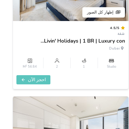
إظهار كل الصور
Item
4.5/5
1
شقة
of
Livin' Holidays | 1 BR | Luxury con...
3
Dubai
2
56.84 M
2
1
Studio
احجز الآن