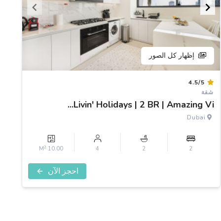
إظهار كل الصور
Item
4.5/5
1
شقة
of
Livin' Holidays | 2 BR | Amazing Vi...
3
Dubai
2
10.00 M
4
2
2
احجز الآن