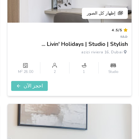
إظهار كل الصور
Item
4.5/5
1
شقة
of
Livin' Holidays | Studio | Stylish ...
3
azizi riviera 16, Dubai
2
28.00 M
2
1
Studio
احجز الآن