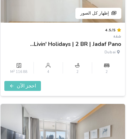
إظهار كل الصور
Item
4.5/5
1
شقة
of
Livin' Holidays | 2 BR | Jadaf Pano...
3
Dubai
2
116.88 M
4
2
2
احجز الآن