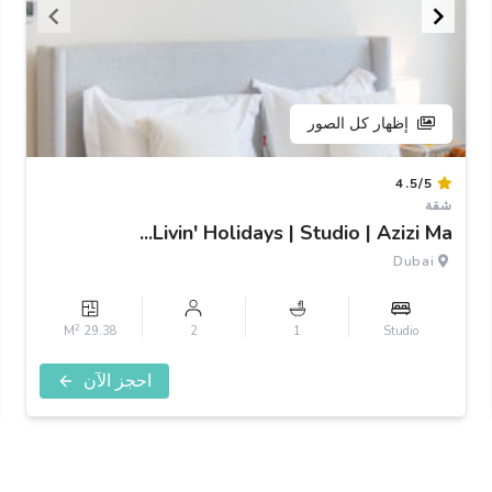
إظهار كل الصور
Item
4.5/5
1
شقة
of
Livin' Holidays | Studio | Azizi Ma...
3
Dubai
2
29.38 M
2
1
Studio
احجز الآن