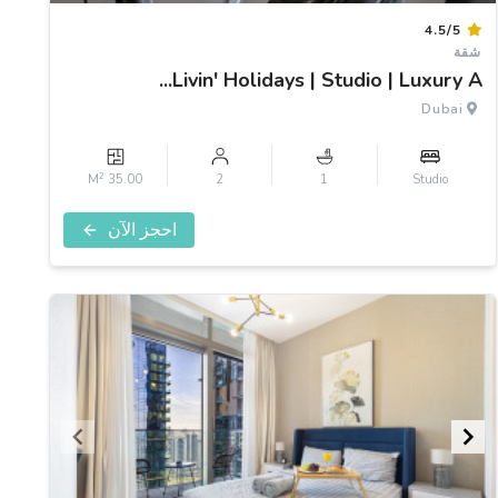
Item
4.5/5
1
شقة
of
Livin' Holidays | Studio | Luxury A...
3
Dubai
2
35.00 M
2
1
Studio
احجز الآن