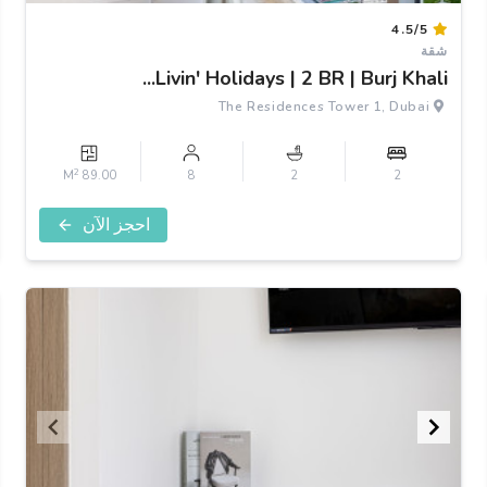
Item
4.5/5
1
شقة
of
Livin' Holidays | 2 BR | Burj Khali...
3
The Residences Tower 1, Dubai
2
89.00 M
8
2
2
احجز الآن