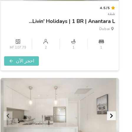
Item
4.5/5
1
شقة
of
Livin' Holidays | 1 BR | Anantara L...
3
Dubai
2
107.79 M
2
1
1
احجز الآن