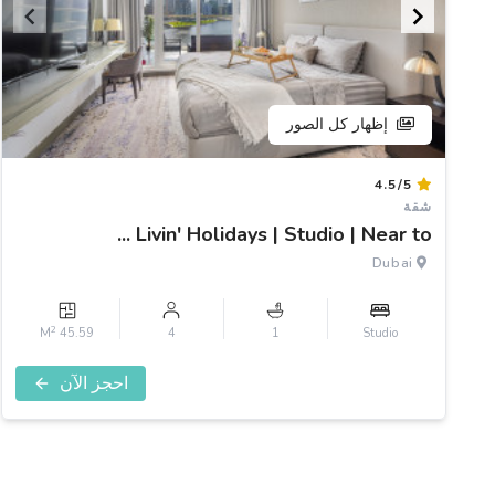
إظهار كل الصور
Item
4.5/5
1
شقة
of
Livin' Holidays | Studio | Near to ...
3
Dubai
2
45.59 M
4
1
Studio
احجز الآن