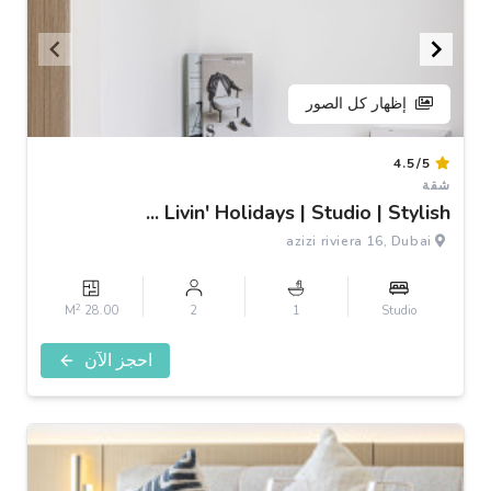
إظهار كل الصور
Item
4.5/5
1
شقة
of
Livin' Holidays | Studio | Stylish ...
3
azizi riviera 16, Dubai
2
28.00 M
2
1
Studio
احجز الآن