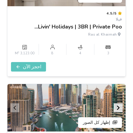
Item
4.5/5
1
فيلا
of
Livin' Holidays | 3BR | Private Poo...
3
Ras al Khaimah
2
3,123.00 M
8
4
3
احجز الآن
إظهار كل الصور