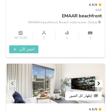
Item
4.5/5
1
شقة
of
EMAAR beachfront
3
EMAAR beachfront, Beach vista tower, Dubai
2
70.00 M
2
1
1
احجز الآن
إظهار كل الصور
Item
4.5/5