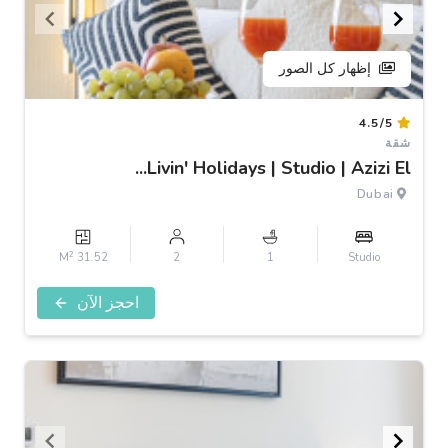
إظهار كل الصور
Item
4.5/5
1
شقة
of
Livin' Holidays | Studio | Azizi El...
3
Dubai
2
31.52 M
2
1
Studio
احجز الآن