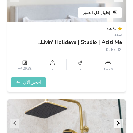
إظهار كل الصور
Item
4.5/5
1
شقة
of
Livin' Holidays | Studio | Azizi Ma...
3
Dubai
2
29.38 M
2
1
Studio
احجز الآن