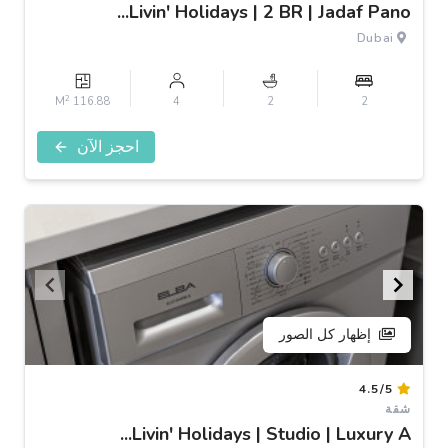
of
Livin' Holidays | 2 BR | Jadaf Pano...
3
Dubai
2
116.88 M
4
2
2
احجز الآن
إظهار كل الصور
Item
4.5/5
1
شقة
of
Livin' Holidays | Studio | Luxury A...