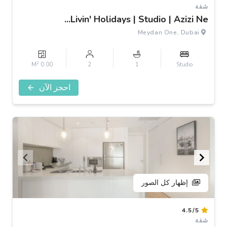
1
شقة
of
Livin' Holidays | Studio | Azizi Ne...
3
Meydan One, Dubai
2
0.00 M
2
1
Studio
احجز الآن
إظهار كل الصور
Item
4.5/5
1
شقة